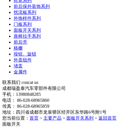
轮罩系列
前后保外装饰系列
扰流板系列
外饰样件系列
门板系列
面板开关系列
座椅拉手系列
前后壳
格栅
按钮、旋钮
外盖组件
堵盖
金属件
联系我们
concat us
成都瑞盈泰汽车零部件有限公司
手机：13980848285
电话： 86-028-68965860
传真： 86-028-68965859
地址：四川省成都市龙泉驿区经开区东华路6号附1号
您当前位置：
首页
>
主要产品
>
面板开关系列
>
返回首页
面板开关